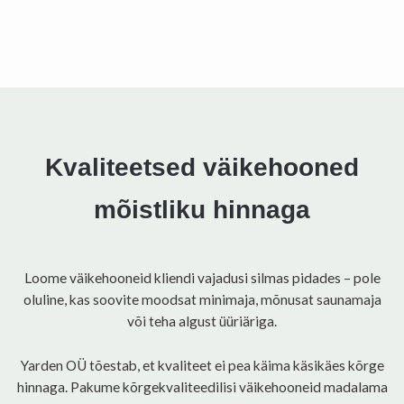
Kvaliteetsed väikehooned
mõistliku hinnaga
Loome väikehooneid kliendi vajadusi silmas pidades – pole
oluline, kas soovite moodsat minimaja, mõnusat saunamaja
või teha algust üüriäriga.
Yarden OÜ tõestab, et kvaliteet ei pea käima käsikäes kõrge
hinnaga. Pakume kõrgekvaliteedilisi väikehooneid madalama