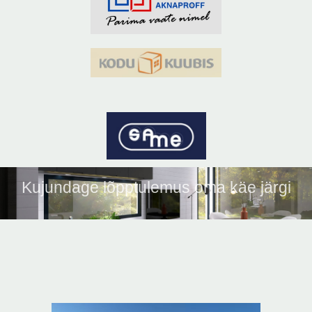
Kujundage lõpptulemus oma käe järgi