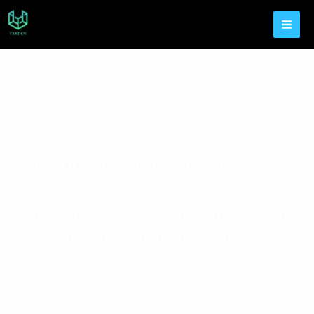
Väsinud lõputust aiamajade võrdlemisest ja
segadusseajavatest hinnapakkumistest?
Kirjelda meile oma soove ja meie leiame
sulle turu parima pakkumise!