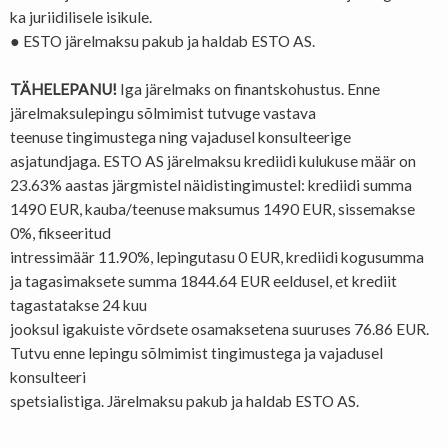
ka juriidilisele isikule.
● ESTO järelmaksu pakub ja haldab ESTO AS.
TÄHELEPANU!
Iga järelmaks on finantskohustus. Enne
järelmaksulepingu sõlmimist tutvuge vastava
teenuse tingimustega ning vajadusel konsulteerige
asjatundjaga. ESTO AS järelmaksu krediidi kulukuse määr on
23.63% aastas järgmistel näidistingimustel: krediidi summa
1490 EUR, kauba/teenuse maksumus 1490 EUR, sissemakse
0%, fikseeritud
intressimäär 11.90%, lepingutasu 0 EUR, krediidi kogusumma
ja tagasimaksete summa 1844.64 EUR eeldusel, et krediit
tagastatakse 24 kuu
jooksul igakuiste võrdsete osamaksetena suuruses 76.86 EUR.
Tutvu enne lepingu sõlmimist tingimustega ja vajadusel
konsulteeri
spetsialistiga. Järelmaksu pakub ja haldab ESTO AS.