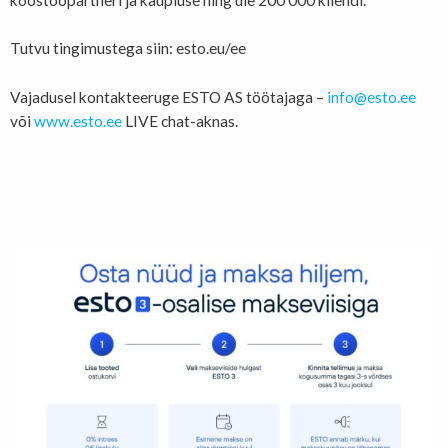
Tutvu tingimustega siin: esto.eu/ee
Vajadusel kontakteeruge ESTO AS töötajaga –
info@esto.ee
või
www.esto.ee
LIVE chat-aknas.