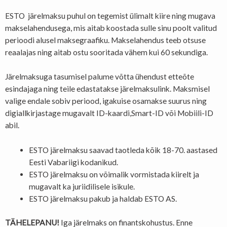
ESTO järelmaksu puhul on tegemist ülimalt kiire ning mugava
makselahendusega, mis aitab koostada sulle sinu poolt valitud
perioodi alusel maksegraafiku. Makselahendus teeb otsuse
reaalajas ning aitab ostu sooritada vähem kui 60 sekundiga.
Järelmaksuga tasumisel palume võtta ühendust etteõte
esindajaga ning teile edastatakse järelmaksulink. Maksmisel
valige endale sobiv periood, igakuise osamakse suurus ning
digiallkirjastage mugavalt ID-kaardi,Smart-ID või Mobiili-ID
abil.
ESTO järelmaksu saavad taotleda kõik 18-70. aastased
Eesti Vabariigi kodanikud.
ESTO järelmaksu on võimalik vormistada kiirelt ja
mugavalt ka juriidilisele isikule.
ESTO järelmaksu pakub ja haldab ESTO AS.
TÄHELEPANU!
Iga järelmaks on finantskohustus. Enne