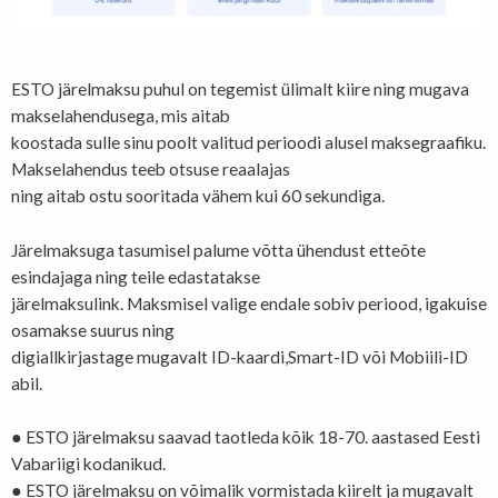
ESTO järelmaksu puhul on tegemist ülimalt kiire ning mugava
makselahendusega, mis aitab
koostada sulle sinu poolt valitud perioodi alusel maksegraafiku.
Makselahendus teeb otsuse reaalajas
ning aitab ostu sooritada vähem kui 60 sekundiga.
Järelmaksuga tasumisel palume võtta ühendust etteõte
esindajaga ning teile edastatakse
järelmaksulink. Maksmisel valige endale sobiv periood, igakuise
osamakse suurus ning
digiallkirjastage mugavalt ID-kaardi,Smart-ID või Mobiili-ID
abil.
● ESTO järelmaksu saavad taotleda kõik 18-70. aastased Eesti
Vabariigi kodanikud.
● ESTO järelmaksu on võimalik vormistada kiirelt ja mugavalt