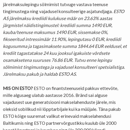
järelmaksulepingu sõlmimist tutvuge vastava teenuse
tingimustega ning vajadusel konsulteerige asjatundjaga.
ESTO
AS järelmaksu krediidi kulukuse määr on 23.63% aastas
järgmistel näidistingimustel: krediidi summa 1490 EUR,
kauba/teenuse maksumus 1490 EUR, sissemakse 0%,
fikseeritud intressimäär 11.90%, lepingutasu 0 EUR, krediidi
kogusumma ja tagasimaksete summa 1844.64 EUR eeldusel, et
krediit tagastatakse 24 kuu jooksul igakuiste võrdsete
osamaksetena suuruses 76.86 EUR. Tutvu enne lepingu
sõlmimist tingimustega ja vajadusel konsulteeri spetsialistiga.
Järelmaksu pakub ja haldab ESTO AS.
MIS ON ESTO?
ESTO on finantsteenuseid pakkuv ettevõte,
mille algusaeg ulatub aastasse 2016. Bränd sai alguse
vajadusest uue generatsiooni makselahenduste järele, mis
oleksid sobilikud nii lõpptarbijale kui ka müüjale. Täna pakub
ESTO kõige suuremat valikut erinevaid makselahendusi
Baltikumis ning ESTO partnervõrgustikku kuulub üle 2000
koostööpartneri ja kaupluse ning üle 200 000 kliendi.