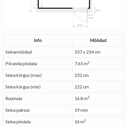
Info
Mõõdud
Seinamõõdud
337 x 234 cm
2
Põranda pindala
7.65 m
Seina kõrgus (max)
232 cm
Seina kõrgus (min)
222 cm
3
Ruumala
16.8 m
Seina paksus
19 mm
2
Seina pindala
26 m