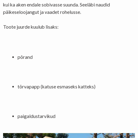
kui ka aken endale sobivasse suunda. Seeläbi naudid
päikeseloojangut ja vaadet rohelusse.
Toote juurde kuulub lisaks:
põrand
tõrvapapp (katuse esmaseks katteks)
paigaldustarvikud