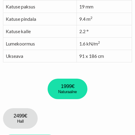
Katuse paksus
19 mm
2
Katuse pindala
9.4 m
Katuse kalle
2.2 °
2
Lumekoormus
1.6 kN/m
Ukseava
91 x 186 cm
1999€
Naturaalne
2499€
Hall