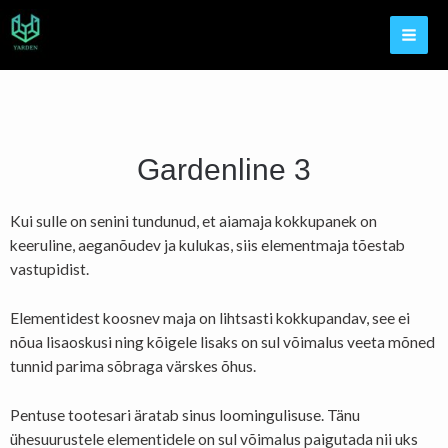
Gardenline 3
Kui sulle on senini tundunud, et aiamaja kokkupanek on
keeruline, aeganõudev ja kulukas, siis elementmaja tõestab
vastupidist.
Elementidest koosnev maja on lihtsasti kokkupandav, see ei
nõua lisaoskusi ning kõigele lisaks on sul võimalus veeta mõned
tunnid parima sõbraga värskes õhus.
Pentuse tootesari äratab sinus loomingulisuse. Tänu
ühesuurustele elementidele on sul võimalus paigutada nii uks