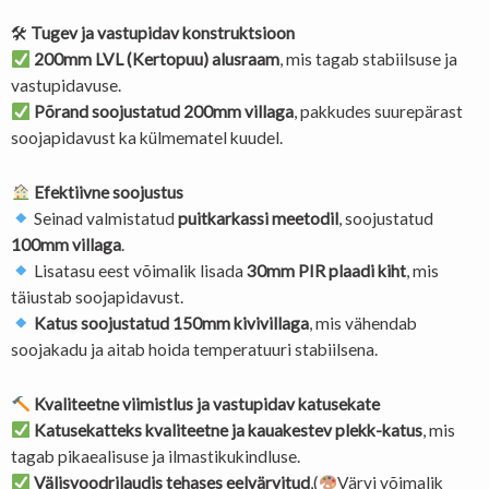
🛠
Tugev ja vastupidav konstruktsioon
200mm LVL (Kertopuu) alusraam
, mis tagab stabiilsuse ja
vastupidavuse.
Põrand soojustatud 200mm villaga
, pakkudes suurepärast
soojapidavust ka külmematel kuudel.
Efektiivne soojustus
Seinad valmistatud
puitkarkassi meetodil
, soojustatud
100mm villaga
.
Lisatasu eest võimalik lisada
30mm PIR plaadi kiht
, mis
täiustab soojapidavust.
Katus soojustatud 150mm kivivillaga
, mis vähendab
soojakadu ja aitab hoida temperatuuri stabiilsena.
Kvaliteetne viimistlus ja vastupidav katusekate
Katusekatteks kvaliteetne ja kauakestev plekk-katus
, mis
tagab pikaealisuse ja ilmastikukindluse.
Välisvoodrilaudis tehases eelvärvitud
,(
Värvi võimalik