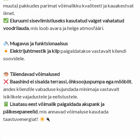
muuta) pakkudes parimat võimalikku kvaliteeti ja kauakestvat
ilmet.
Eluruumi siseviimistluseks kasutatud valget vahatatud
voodrilauda
, mis loob avara ja helge atmosfääri.
Mugavus ja funktsionaalsus
Elektrijuhtmestik ja kilp
paigaldatakse vastavalt kliendi
soovidele.
Täiendavad võimalused
Baashind ei sisalda terrassi, õhksoojuspumpa ega mööblit
,
andes kliendile vabaduse kujundada minimaja vastavalt
isiklikele vajadustele ja eelistustele.
Lisatasu eest võimalik paigaldada akupank ja
päikesepaneelid
, mis annavad võimaluse kasutada
taastuvenergiat!