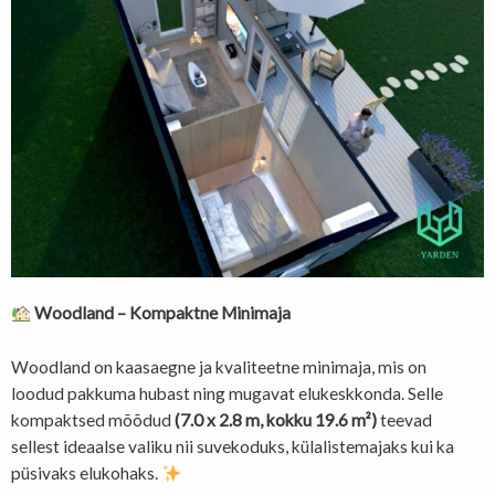
Woodland – Kompaktne Minimaja
Woodland on kaasaegne ja kvaliteetne minimaja, mis on
loodud pakkuma hubast ning mugavat elukeskkonda. Selle
kompaktsed mõõdud
(7.0 x 2.8 m, kokku 19.6 m²)
teevad
sellest ideaalse valiku nii suvekoduks, külalistemajaks kui ka
püsivaks elukohaks.